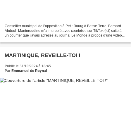
Conseiller municipal de l’opposition à Petit-Bourg à Basse-Terre, Bernard
Abdoul–Maninroudine m'a interpelé avec courtoisie sur TikTok (ici) suite à
un courrier que j'avais adressé au journal Le Monde à propos d’une vidéo
sur les békés. Son interpellation...
MARTINIQUE, REVEILLE-TOI !
Publié le 31/10/2024 à 18:45
Par
Emmanuel de Reynal