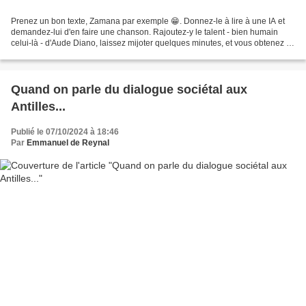
Prenez un bon texte, Zamana par exemple 😁. Donnez-le à lire à une IA et
demandez-lui d'en faire une chanson. Rajoutez-y le talent - bien humain
celui-là - d'Aude Diano, laissez mijoter quelques minutes, et vous obtenez ça
: Uploaded by Aude Diano (Slice)...
Quand on parle du dialogue sociétal aux
Antilles...
Publié le 07/10/2024 à 18:46
Par
Emmanuel de Reynal