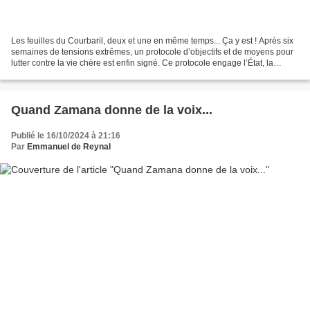
Les feuilles du Courbaril, deux et une en même temps... Ça y est ! Après six
semaines de tensions extrêmes, un protocole d’objectifs et de moyens pour
lutter contre la vie chère est enfin signé. Ce protocole engage l’État, la
collectivité territoriale...
Quand Zamana donne de la voix...
Publié le 16/10/2024 à 21:16
Par
Emmanuel de Reynal