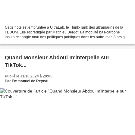
Cette note est empruntée à UltraLab, le Think-Tank des ultramarins de la
FEDOM. Elle est rédigée par Matthieu Bergot. La mobilité bas-carbone
insulaire : angle mort des politiques publiques dans les outre-mer. Alors que
la mobilité dans les îles constitue...
Quand Monsieur Abdoul m'interpelle sur
TikTok...
Publié le 31/10/2024 à 20:05
Par
Emmanuel de Reynal