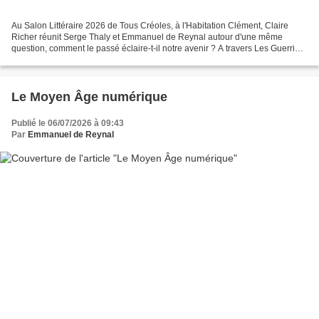
Au Salon Littéraire 2026 de Tous Créoles, à l'Habitation Clément, Claire
Richer réunit Serge Thaly et Emmanuel de Reynal autour d'une même
question, comment le passé éclaire-t-il notre avenir ? A travers Les Guerriers
du Temps et L'Écho d'avant, les deux...
Le Moyen Âge numérique
Publié le 06/07/2026 à 09:43
Par
Emmanuel de Reynal