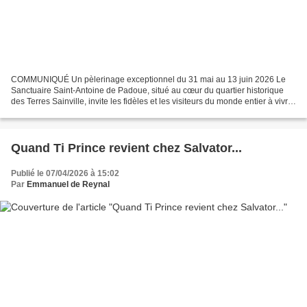
COMMUNIQUÉ Un pèlerinage exceptionnel du 31 mai au 13 juin 2026 Le
Sanctuaire Saint-Antoine de Padoue, situé au cœur du quartier historique
des Terres Sainville, invite les fidèles et les visiteurs du monde entier à vivre
une treizaine inédite sous le...
Quand Ti Prince revient chez Salvator...
Publié le 07/04/2026 à 15:02
Par
Emmanuel de Reynal