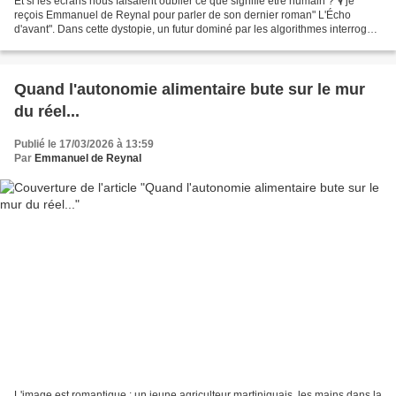
Et si les écrans nous faisaient oublier ce que signifie être humain ? 🎙️ je
reçois Emmanuel de Reynal pour parler de son dernier roman" L'Écho
d'avant". Dans cette dystopie, un futur dominé par les algorithmes interroge
notre rapport aux écrans et à la...
Quand l'autonomie alimentaire bute sur le mur
du réel...
Publié le 17/03/2026 à 13:59
Par
Emmanuel de Reynal
L'image est romantique : un jeune agriculteur martiniquais, les mains dans la