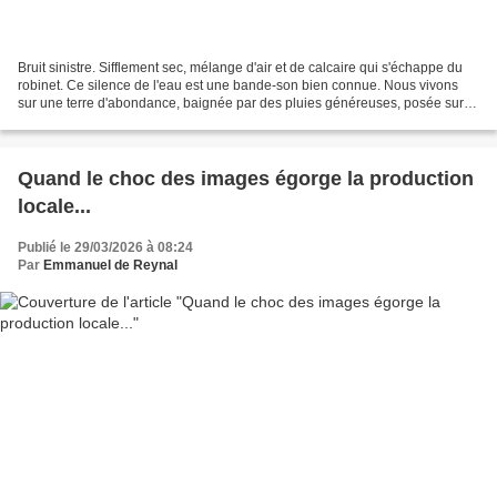
Bruit sinistre. Sifflement sec, mélange d'air et de calcaire qui s'échappe du
robinet. Ce silence de l'eau est une bande-son bien connue. Nous vivons
sur une terre d'abondance, baignée par des pluies généreuses, posée sur
de gigantesques réserves enfouies,...
Quand le choc des images égorge la production
locale...
Publié le 29/03/2026 à 08:24
Par
Emmanuel de Reynal