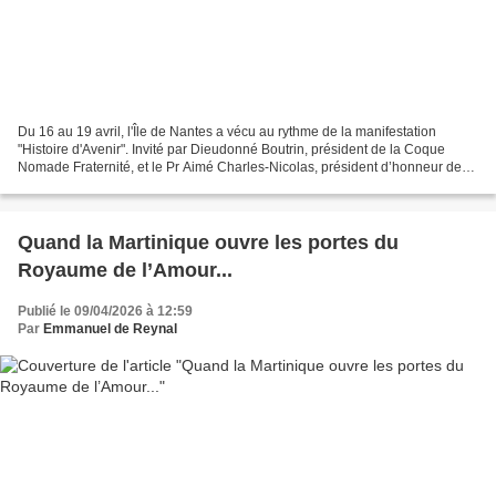
Du 16 au 19 avril, l'Île de Nantes a vécu au rythme de la manifestation
"Histoire d'Avenir". Invité par Dieudonné Boutrin, président de la Coque
Nomade Fraternité, et le Pr Aimé Charles-Nicolas, président d’honneur de
First Caraïbes, j'ai participé, aux...
Quand la Martinique ouvre les portes du
Royaume de l’Amour...
Publié le 09/04/2026 à 12:59
Par
Emmanuel de Reynal