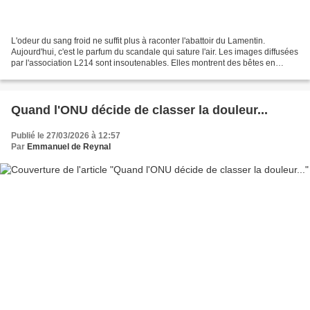
L'odeur du sang froid ne suffit plus à raconter l'abattoir du Lamentin.
Aujourd'hui, c'est le parfum du scandale qui sature l'air. Les images diffusées
par l'association L214 sont insoutenables. Elles montrent des bêtes en
souffrance, des gestes imprécis,...
Quand l'ONU décide de classer la douleur...
Publié le 27/03/2026 à 12:57
Par
Emmanuel de Reynal