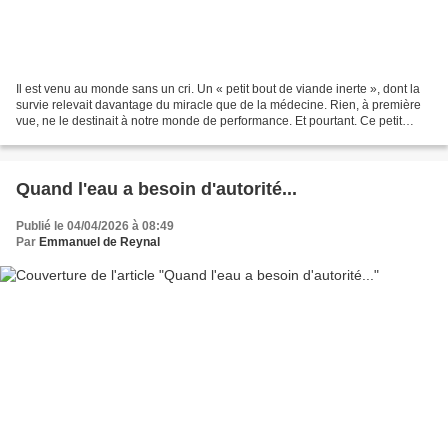
Il est venu au monde sans un cri. Un « petit bout de viande inerte », dont la
survie relevait davantage du miracle que de la médecine. Rien, à première
vue, ne le destinait à notre monde de performance. Et pourtant. Ce petit
prince, porteur d’une différence...
Quand l'eau a besoin d'autorité...
Publié le 04/04/2026 à 08:49
Par
Emmanuel de Reynal