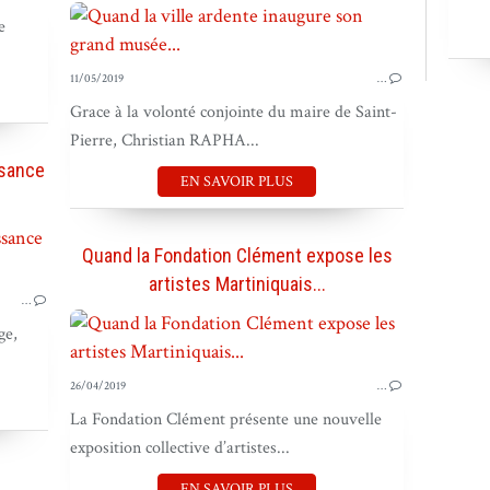
e
11/05/2019
…
Grace à la volonté conjointe du maire de Saint-
Pierre, Christian RAPHA...
ssance
EN SAVOIR PLUS
BOUGER LE PAYS
Quand la Fondation Clément expose les
BOUGER LES GENS
artistes Martiniquais...
…
ge,
26/04/2019
…
La Fondation Clément présente une nouvelle
exposition collective d’artistes...
EN SAVOIR PLUS