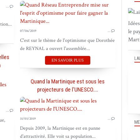
…
BOUGER LES MARQUES
Idées
ion...
le pa
07/06/2019
…
Marti
C'est sur le thème de l'optimisme que Dorothée
de REYNAL a ouvert l'assemblée...
lles
LA
EN SAVOIR PLUS
a
Quand la Martinique est sous les
BOUGER LE PAYS
projecteurs de l'UNESCO....
BOUGER LES IDÉES
BOUGER LES GENS
…
31/05/2019
…
ue,
ME
Depuis 2009, la Martinique est en panne
d'attractivité. Elle voit sa population...