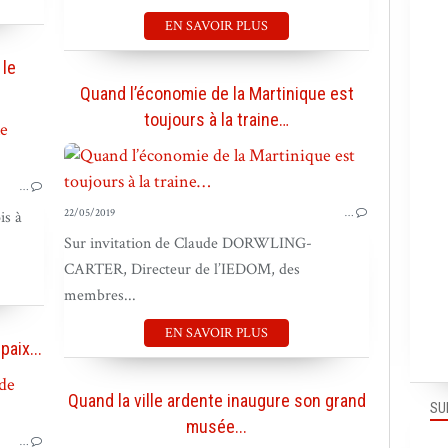
EN SAVOIR PLUS
 le
Quand l’économie de la Martinique est
toujours à la traine…
BOUGER LES GENS
BOUGER LE PAYS
…
22/05/2019
…
is à
Sur invitation de Claude DORWLING-
CARTER, Directeur de l’IEDOM, des
membres...
EN SAVOIR PLUS
paix...
BOUGER LE PAYS
Quand la ville ardente inaugure son grand
SU
musée...
…