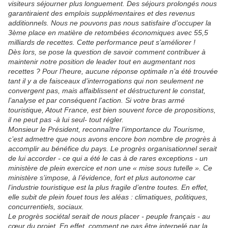
visiteurs séjourner plus longuement. Des séjours prolongés nous
garantiraient des emplois supplémentaires et des revenus
additionnels. Nous ne pouvons pas nous satisfaire d’occuper la
3ème place en matière de retombées économiques avec 55,5
milliards de recettes. Cette performance peut s’améliorer !
Dès lors, se pose la question de savoir comment contribuer à
maintenir notre position de leader tout en augmentant nos
recettes ? Pour l’heure, aucune réponse optimale n’a été trouvée
tant il y a de faisceaux d’interrogations qui non seulement ne
convergent pas, mais affaiblissent et déstructurent le constat,
l’analyse et par conséquent l’action. Si votre bras armé
touristique, Atout France, est bien souvent force de propositions,
il ne peut pas -à lui seul- tout régler.
Monsieur le Président, reconnaître l’importance du Tourisme,
c’est admettre que nous avons encore bon nombre de progrès à
accomplir au bénéfice du pays. Le progrès organisationnel serait
de lui accorder - ce qui a été le cas à de rares exceptions - un
ministère de plein exercice et non une « mise sous tutelle ». Ce
ministère s’impose, à l’évidence, fort et plus autonome car
l’industrie touristique est la plus fragile d’entre toutes. En effet,
elle subit de plein fouet tous les aléas : climatiques, politiques,
concurrentiels, sociaux.
Le progrès sociétal serait de nous placer - peuple français - au
cœur du projet. En effet, comment ne pas être interpelé par la