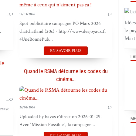
BOUGER LES GENS
…
12/03/2026
…
BOUGER LES IDÉES
Idées
Spot publicitaire campagne PO Mars 2026
BOUGER LES MARQUES
le pa
.
chatchatland (20s) - http://www.desjoyaux.fr
Marti
#UneBonnePub...
EN SAVOIR PLUS
LA
le
Quand le RSMA détourne les codes du
cinéma...
BOUGER LE PAYS
BOUGER LES GENS
…
BOUGER LES IDÉES
26/01/2026
…
crase
BOUGER LES MARQUES
Uploaded by havas c'direct on 2026-01-29.
ME
Avec “Mission Possible”, la campagne...