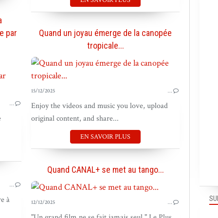
EN SAVOIR PLUS
a
e par
Quand un joyau émerge de la canopée
tropicale...
BOUGER LES MARQUES
15/12/2025
…
…
Enjoy the videos and music you love, upload
e
original content, and share...
EN SAVOIR PLUS
Quand CANAL+ se met au tango...
…
BOUGER LES MARQUES
SU
e à
12/12/2025
…
"Un grand film ne se fait jamais seul." Le Plus