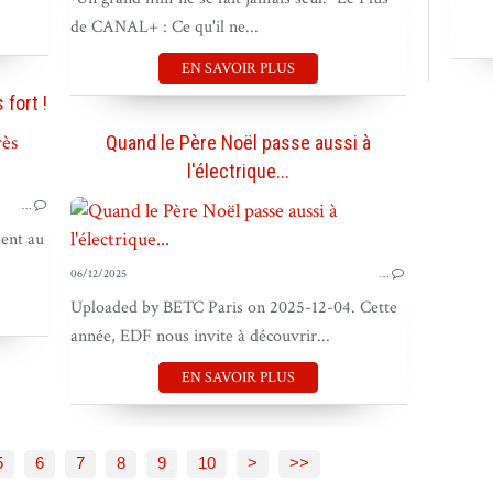
de CANAL+ : Ce qu'il ne...
EN SAVOIR PLUS
fort !
Quand le Père Noël passe aussi à
BOUGER LE PAYS
l'électrique...
BOUGER LES MARQUES
…
ent au
06/12/2025
…
Uploaded by BETC Paris on 2025-12-04. Cette
année, EDF nous invite à découvrir...
EN SAVOIR PLUS
5
6
7
8
9
10
>
>>