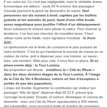
€ sur notre sol. Ce n’est pas négligeable, mais le véritable drame
économique est ailleurs : seuls 20 % environ des passagers
d’escale prennent la peine de descendre du navire.
Huit
personnes sur dix restent à bord, captées par les buffets
gratuits et les activités de pont, faute d’une offre locale
assez magnétique pour justifier l’effort d’un débarquement.
Nous subissons le volume sans piloter la valeur. Pour inverser la
tendance, il ne faut pas chercher de nouvelles taxes. Il faut
utiliser notre arme fatale, notre signature mondiale :
le rhum
AOC.
Le spiritourisme est le levier de croissance le plus puissant de
notre territoire. C’est lui qui transforme le touriste de masse en un
visiteur de niche, prêt à dépenser pour une histoire, un savoir-
faire, une émotion. Mais pour cela, il nous faut un phare.
Et ce
phare existe déjà : la Tour Lumina.
Ma proposition est directe : i
nstallons la « Cité du Rhum »
dans les deux derniers étages de la Tour Lumina. À l’image
de la Cité du Vin à Bordeaux, créons un lieu d’exception à
portée de pas des paquebots.
L’enjeu est double. Augmenter la contribution par visiteur (un
passager "tête de ligne" dépense déjà 58,22 €, preuve que
l'ancrage local paie). Ensuite, et surtout, développer le volume de
descente : avec une Cité du Rhum spectaculaire à 500 mètres
des passerelles, nous pourrions tripler le nombre de passagers