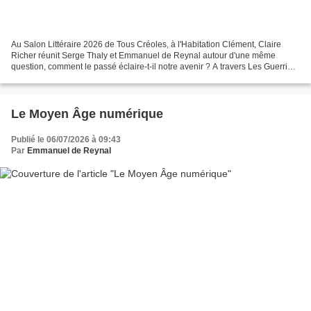
Au Salon Littéraire 2026 de Tous Créoles, à l'Habitation Clément, Claire
Richer réunit Serge Thaly et Emmanuel de Reynal autour d'une même
question, comment le passé éclaire-t-il notre avenir ? A travers Les Guerriers
du Temps et L'Écho d'avant, les deux...
Le Moyen Âge numérique
Publié le 06/07/2026 à 09:43
Par
Emmanuel de Reynal