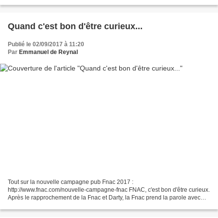
comité de candidature de Paris 2024 a ainsi...
Quand c'est bon d'être curieux...
Publié le 02/09/2017 à 11:20
Par
Emmanuel de Reynal
Tout sur la nouvelle campagne pub Fnac 2017 :
http://www.fnac.com/nouvelle-campagne-fnac FNAC, c'est bon d'être curieux.
Après le rapprochement de la Fnac et Darty, la Fnac prend la parole avec
Publicis Conseil pour le lancement de son nouveau territoire...