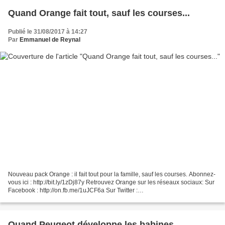
Quand Orange fait tout, sauf les courses...
Publié le 31/08/2017 à 14:27
Par
Emmanuel de Reynal
Nouveau pack Orange : il fait tout pour la famille, sauf les courses. Abonnez-
vous ici : http://bit.ly/1zDj87y Retrouvez Orange sur les réseaux sociaux: Sur
Facebook : http://on.fb.me/1uJCF6a Sur Twitter :
https://twitter.com/orange_france Sur Google...
Quand Peugeot développe les babines...