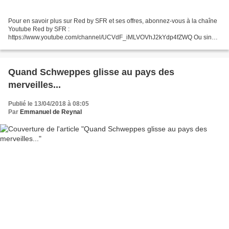
Pour en savoir plus sur Red by SFR et ses offres, abonnez-vous à la chaîne
Youtube Red by SFR :
https://www.youtube.com/channel/UCVdF_iMLVOVhJ2kYdp4fZWQ Ou sinon,
retrouvez-nous sur : Le site web Red by SFR : http://www.redbysfr.fr La page
facebook Red...
Quand Schweppes glisse au pays des
merveilles...
Publié le 13/04/2018 à 08:05
Par
Emmanuel de Reynal