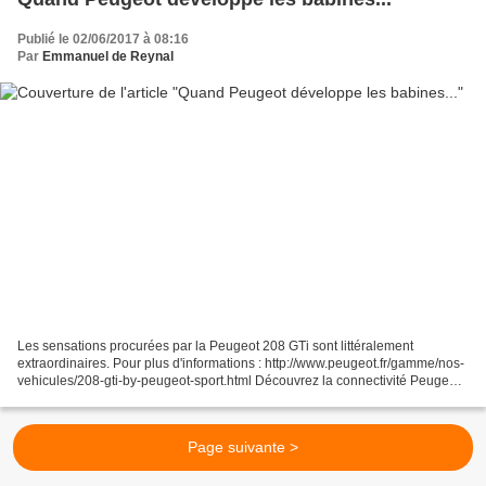
Publié le 02/06/2017 à 08:16
Par
Emmanuel de Reynal
Les sensations procurées par la Peugeot 208 GTi sont littéralement
extraordinaires. Pour plus d'informations : http://www.peugeot.fr/gamme/nos-
vehicules/208-gti-by-peugeot-sport.html Découvrez la connectivité Peugeot
www.peugeot-connect.fr En savoir plus...
Page suivante >