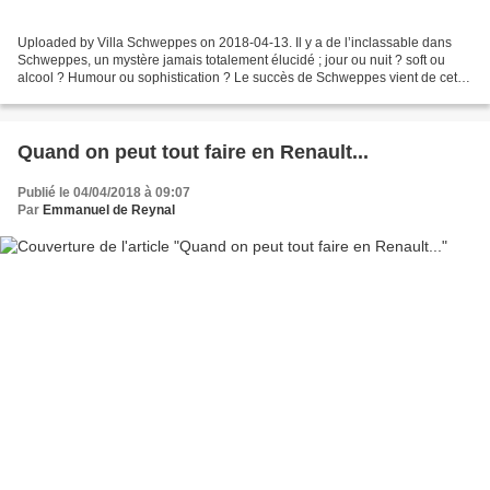
Uploaded by Villa Schweppes on 2018-04-13. Il y a de l’inclassable dans
Schweppes, un mystère jamais totalement élucidé ; jour ou nuit ? soft ou
alcool ? Humour ou sophistication ? Le succès de Schweppes vient de cette
ambivalence fondamentale : vendre...
Quand on peut tout faire en Renault...
Publié le 04/04/2018 à 09:07
Par
Emmanuel de Reynal