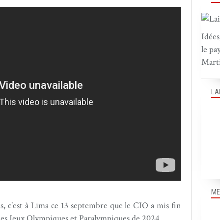
Idées
le pa
Marti
LA
ME
, c’est à Lima ce 13 septembre que le CIO a mis fin
 des Jeux Olympiques et Paralympiques de 2024.