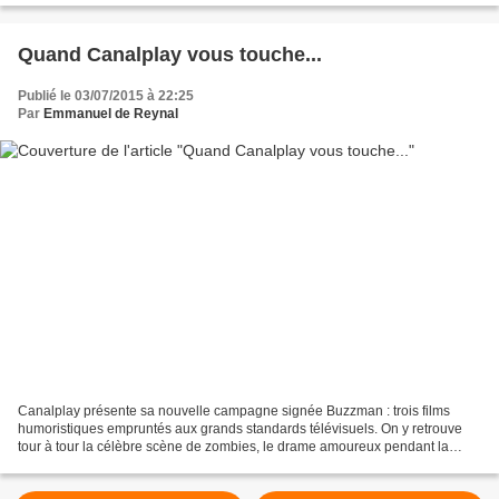
Quand Canalplay vous touche...
Publié le 03/07/2015 à 22:25
Par
Emmanuel de Reynal
Canalplay présente sa nouvelle campagne signée Buzzman : trois films
humoristiques empruntés aux grands standards télévisuels. On y retrouve
tour à tour la célèbre scène de zombies, le drame amoureux pendant la
guerre ou encore le dessin animé pour enfants....