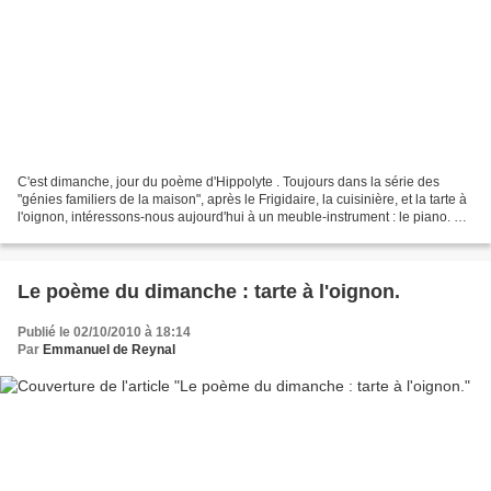
C'est dimanche, jour du poème d'Hippolyte . Toujours dans la série des
"génies familiers de la maison", après le Frigidaire, la cuisinière, et la tarte à
l'oignon, intéressons-nous aujourd'hui à un meuble-instrument : le piano. Un
sonnet musical... La...
Le poème du dimanche : tarte à l'oignon.
Publié le 02/10/2010 à 18:14
Par
Emmanuel de Reynal