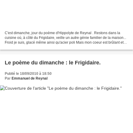
C'est dimanche, jour du poème d'Hippolyte de Reynal . Restons dans la
cuisine où, à côté du Frigidaire, veille un autre génie familier de la maison...
Froid je suis, glacé même ainsi qu'acier poli Mais mon coeur est brûlant et
mes deux yeux de flamme...
Le poème du dimanche : le Frigidaire.
Publié le 18/09/2010 à 18:50
Par
Emmanuel de Reynal