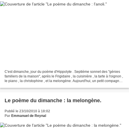
C'est dimanche, jour du poème d'Hippolyte . Septième sonnet des "génies
familiers de la maison", après le Frigidaire , la cuisinière , la tarte à l'oignon ,
le piano , la christophine , et la melongène. Aujourd'hui, un petit compagnon
des terrasses martiniquaises......
Le poème du dimanche : la melongène.
Publié le 23/10/2010 à 18:02
Par
Emmanuel de Reynal