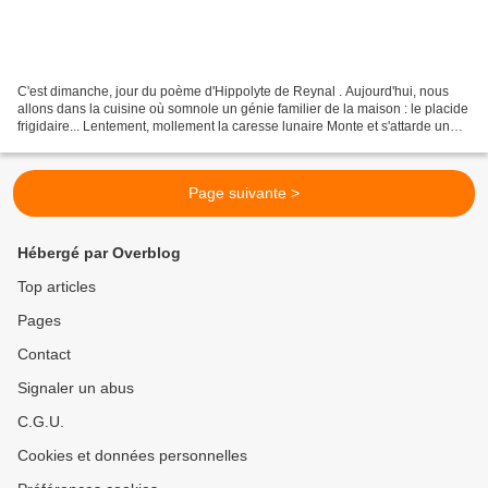
C'est dimanche, jour du poème d'Hippolyte de Reynal . Aujourd'hui, nous
allons dans la cuisine où somnole un génie familier de la maison : le placide
frigidaire... Lentement, mollement la caresse lunaire Monte et s'attarde un
peu sur le front du mur blanc,...
Page suivante >
Hébergé par Overblog
Top articles
Pages
Contact
Signaler un abus
C.G.U.
Cookies et données personnelles