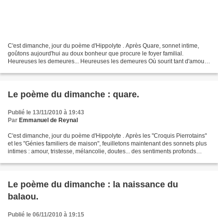
C'est dimanche, jour du poème d'Hippolyte . Après Quare, sonnet intime,
goûtons aujourd'hui au doux bonheur que procure le foyer familial.
Heureuses les demeures... Heureuses les demeures Où sourit tant d'amour.
Le pain de chaque jour Calme la faim des...
Le poème du dimanche : quare.
Publié le 13/11/2010 à 19:43
Par
Emmanuel de Reynal
C'est dimanche, jour du poème d'Hippolyte . Après les "Croquis Pierrotains"
et les "Génies familiers de maison", feuilletons maintenant des sonnets plus
intimes : amour, tristesse, mélancolie, doutes... des sentiments profonds
habillés de vers... Quare...
Le poème du dimanche : la naissance du
balaou.
Publié le 06/11/2010 à 19:15