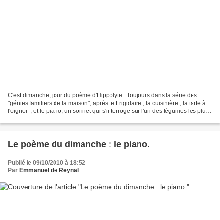
C'est dimanche, jour du poème d'Hippolyte . Toujours dans la série des
"génies familiers de la maison", après le Frigidaire , la cuisinière , la tarte à
l'oignon , et le piano, un sonnet qui s'interroge sur l'un des légumes les plus
populaires de Martinique......
Le poème du dimanche : le piano.
Publié le 09/10/2010 à 18:52
Par
Emmanuel de Reynal