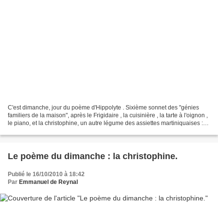
C'est dimanche, jour du poème d'Hippolyte . Sixième sonnet des "génies
familiers de la maison", après le Frigidaire , la cuisinière , la tarte à l'oignon ,
le piano, et la christophine, un autre légume des assiettes martiniquaises :
l'aubergine melongène......
Le poème du dimanche : la christophine.
Publié le 16/10/2010 à 18:42
Par
Emmanuel de Reynal