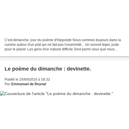
C'est dimanche, jour du poème d'Hippolyte Nous sommes toujours dans la
cuisine autour d'un plat qui ne fait pas l'unanimité... Un sonnet léger, juste
pour le plaisir. Les gens d'un naturel difficile Sont parmi ceux que nous
soignons. Leur "vouloir" est...
Le poème du dimanche : devinette.
Publié le 25/09/2010 à 18:32
Par
Emmanuel de Reynal