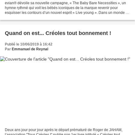
evian® dévoile sa nouvelle campagne, « The Baby Bare Necessities », un
hymne rythmé qui voit les bébés iconiques de la marque revenir pour
esquisser les contours d’un nouvel esprit « Live young ». Dans un monde de
plus en plus effréné et connecté, où...
Quand on est... Créoles tout bonnement !
Publié le 10/06/2019 à 16:42
Par
Emmanuel de Reynal
Deux ans jour pour jour après le départ prématuré de Roger de JAHAM,
l’association "Tous Créoles !" publie son 1er livre intitulé « Créoles tout