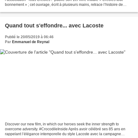
bonnement » ; cet ouvrage, écrit à plusieurs mains, retrace l’histoire de
l’association à travers ses textes...
Quand tout s'effondre... avec Lacoste
Publié le 20/05/2019 à 06:46
Par
Emmanuel de Reynal
Discover our new film, in which our heroes seek the inner strength to
overcome adversity. #CrocodileInside Après avoir célébré ses 85 ans en
rappelant l’élégance intemporelle du style Lacoste avec la campagne