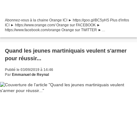
Abonnez-vous à la chaine Orange ICI ► https://goo.gl/BC5yHS Plus d'infos
ICI ► https://www.orange.com/ Orange sur FACEBOOK ►
https://www.facebook.com/orange Orange sur TWITTER ►
https://twitter.com/orange Orange sur LINKEDIN ►
https://linkedin.com/company/orange...
Quand les jeunes martiniquais veulent s'armer
pour réussir...
Publié le 03/09/2019 à 14:46
Par
Emmanuel de Reynal