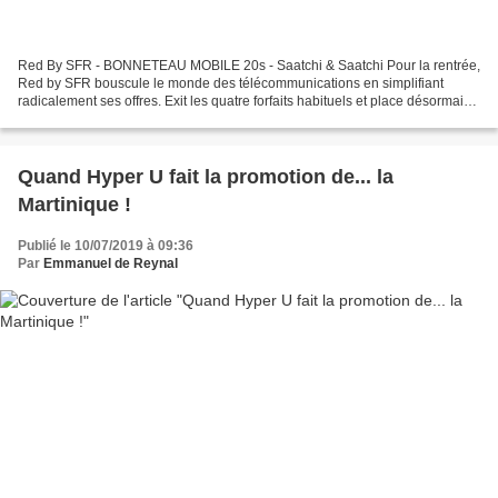
Red By SFR - BONNETEAU MOBILE 20s - Saatchi & Saatchi Pour la rentrée,
Red by SFR bouscule le monde des télécommunications en simplifiant
radicalement ses offres. Exit les quatre forfaits habituels et place désormais
à un seul abonnement, toujours sans...
Quand Hyper U fait la promotion de... la
Martinique !
Publié le 10/07/2019 à 09:36
Par
Emmanuel de Reynal