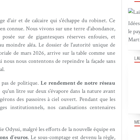
nge d'air et de calcaire qui s'échappe du robinet. Ce
Idées
bien connue. Nous vivons sur une terre d'abondance,
le pa
, posée sur de gigantesques réserves enfouies, et
Marti
au moindre aléa. Le dossier de l'autorité unique de
natoriale de mars 2026, arrive sur la table comme une
LA
si nous nous contentons de repeindre la façade sans
al.
t pas de politique.
Le rendement de notre réseau
e qu'un litre sur deux s'évapore dans la nature avant
érons des passoires à ciel ouvert. Pendant que les
es institutionnels, nos canalisations centenaires
ME
gie Odyssi, malgré les efforts de la nouvelle équipe en
ions d'euros
. Le sous-comptage est devenu la règle,