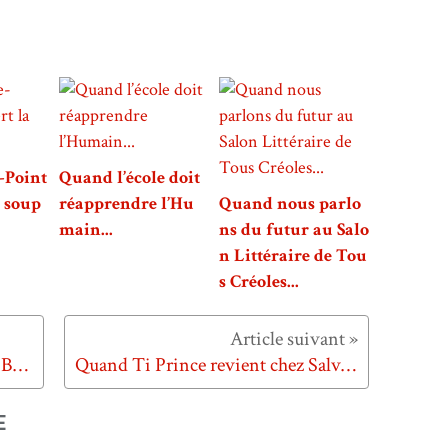
-Point
Quand l’école doit
a soup
réapprendre l’Hu
Quand nous parlo
main...
ns du futur au Salo
n Littéraire de Tou
s Créoles...
L'écho d'avant et Ti-prince... au Bonheur des livres mercredi 15 avril
Quand Ti Prince revient chez Salvator...
E