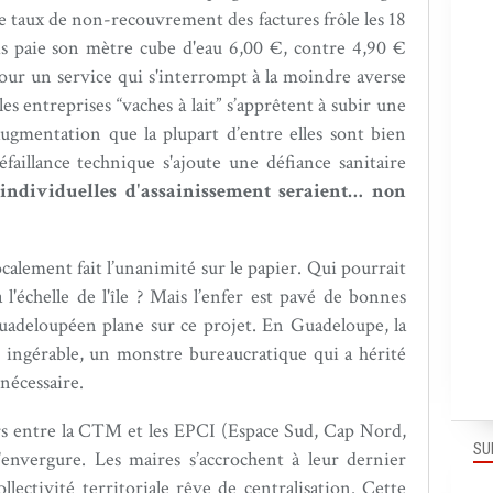
le taux de non-recouvrement des factures frôle les 18
ais paie son mètre cube d'eau 6,00 €, contre 4,90 €
our un service qui s'interrompt à la moindre averse
es entreprises “vaches à lait” s’apprêtent à subir une
augmentation que la plupart d’entre elles sont bien
faillance technique s'ajoute une défiance sanitaire
 individuelles d'assainissement seraient… non
calement fait l’unanimité sur le papier. Qui pourrait
l'échelle de l'île ? Mais l’enfer est pavé de bonnes
deloupéen plane sur ce projet. En Guadeloupe, la
 ingérable, un monstre bureaucratique qui a hérité
 nécessaire.
rs entre la CTM et les EPCI (Espace Sud, Cap Nord,
SU
envergure. Les maires s’accrochent à leur dernier
llectivité territoriale rêve de centralisation. Cette