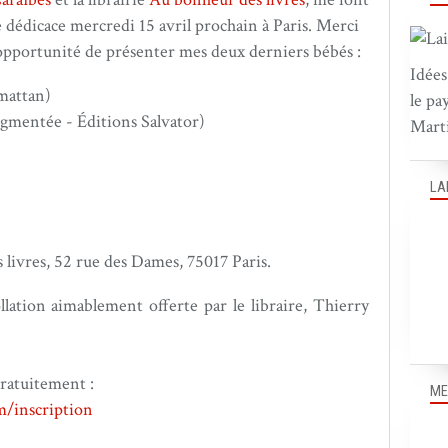
e dédicace mercredi 15 avril prochain à Paris. Merci
opportunité de présenter mes deux derniers bébés :
Idées
mattan)
le pa
gmentée - Éditions Salvator)
Marti
LA
 livres, 52 rue des Dames, 75017 Paris.
lation aimablement offerte par le libraire, Thierry
gratuitement :
ME
m/
inscription