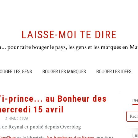
LAISSE-MOI TE DIRE
n... pour faire bouger le pays, les gens et les marques en Mar
OUGER LES GENS
BOUGER LES MARQUES
BOUGER LES IDÉES
Ti-prince... au Bonheur des
RE
mercredi 15 avril
2 AVRIL 2026
de Reynal et publié depuis Overblog
LA
Caraïbes
et la librairie
Au bonheur des livres
, me font