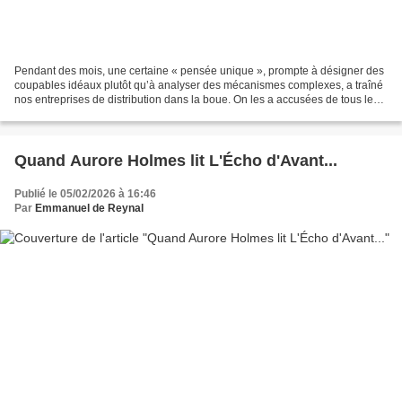
Pendant des mois, une certaine « pensée unique », prompte à désigner des
coupables idéaux plutôt qu’à analyser des mécanismes complexes, a traîné
nos entreprises de distribution dans la boue. On les a accusées de tous les
maux, d’être des profiteurs,...
Quand Aurore Holmes lit L'Écho d'Avant...
Publié le 05/02/2026 à 16:46
Par
Emmanuel de Reynal