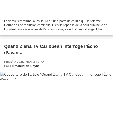
Le verdict est tombé, aussi lourd qu’une porte de cellule qui se referme.
Douze ans de réclusion criminelle. C’est la réponse de la cour criminelle de
Fort-de-France aux actes de l’ancien prêtre, Patrick Phanor-Lange. L’homme
qui s’avançait dans le box...
Quand Ziana TV Caribbean interroge l’Écho
d’avant...
Publié le 27/02/2026 à 07:22
Par
Emmanuel de Reynal