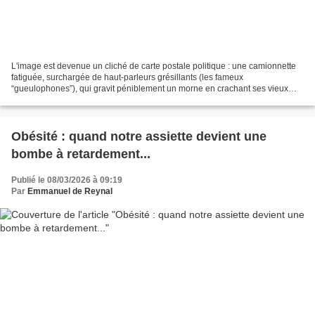
L'image est devenue un cliché de carte postale politique : une camionnette
fatiguée, surchargée de haut-parleurs grésillants (les fameux
“gueulophones”), qui gravit péniblement un morne en crachant ses vieux
slogans. Ce vacarme, censé réveiller l'électeur,...
Obésité : quand notre assiette devient une
bombe à retardement...
Publié le 08/03/2026 à 09:19
Par
Emmanuel de Reynal