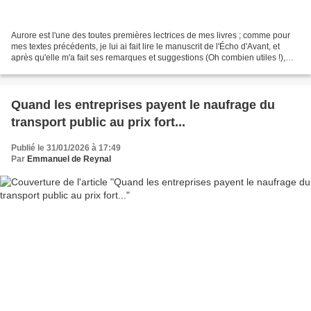
Aurore est l'une des toutes premières lectrices de mes livres ; comme pour
mes textes précédents, je lui ai fait lire le manuscrit de l'Écho d'Avant, et
après qu'elle m'a fait ses remarques et suggestions (Oh combien utiles !),
elle m'a transmis cette...
Quand les entreprises payent le naufrage du
transport public au prix fort...
Publié le 31/01/2026 à 17:49
Par
Emmanuel de Reynal