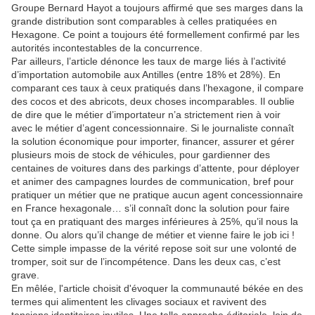
Groupe Bernard Hayot a toujours affirmé que ses marges dans la
grande distribution sont comparables à celles pratiquées en
Hexagone. Ce point a toujours été formellement confirmé par les
autorités incontestables de la concurrence.
Par ailleurs, l’article dénonce les taux de marge liés à l’activité
d’importation automobile aux Antilles (entre 18% et 28%). En
comparant ces taux à ceux pratiqués dans l’hexagone, il compare
des cocos et des abricots, deux choses incomparables. Il oublie
de dire que le métier d’importateur n’a strictement rien à voir
avec le métier d’agent concessionnaire. Si le journaliste connaît
la solution économique pour importer, financer, assurer et gérer
plusieurs mois de stock de véhicules, pour gardienner des
centaines de voitures dans des parkings d’attente, pour déployer
et animer des campagnes lourdes de communication, bref pour
pratiquer un métier que ne pratique aucun agent concessionnaire
en France hexagonale… s’il connaît donc la solution pour faire
tout ça en pratiquant des marges inférieures à 25%, qu’il nous la
donne. Ou alors qu’il change de métier et vienne faire le job ici !
Cette simple impasse de la vérité repose soit sur une volonté de
tromper, soit sur de l’incompétence. Dans les deux cas, c’est
grave.
En mêlée, l'article choisit d'évoquer la communauté békée en des
termes qui alimentent les clivages sociaux et ravivent des
tensions identitaires inutiles. Une telle approche éditoriale, loin de