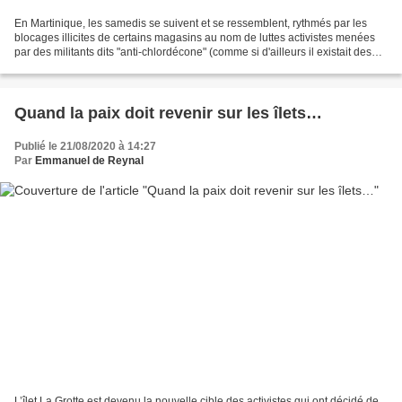
En Martinique, les samedis se suivent et se ressemblent, rythmés par les
blocages illicites de certains magasins au nom de luttes activistes menées
par des militants dits "anti-chlordécone" (comme si d'ailleurs il existait des
personnes qui étaient "pour...
Quand la paix doit revenir sur les îlets…
Publié le 21/08/2020 à 14:27
Par
Emmanuel de Reynal
L’îlet La Grotte est devenu la nouvelle cible des activistes qui ont décidé de