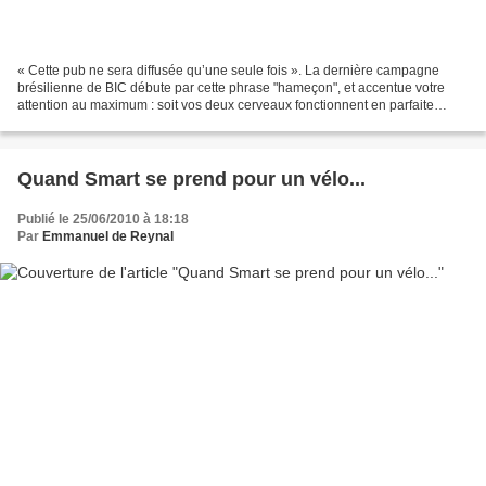
« Cette pub ne sera diffusée qu’une seule fois ». La dernière campagne
brésilienne de BIC débute par cette phrase "hameçon", et accentue votre
attention au maximum : soit vos deux cerveaux fonctionnent en parfaite
harmonie et vous permettent de profiter...
Quand Smart se prend pour un vélo...
Publié le 25/06/2010 à 18:18
Par
Emmanuel de Reynal