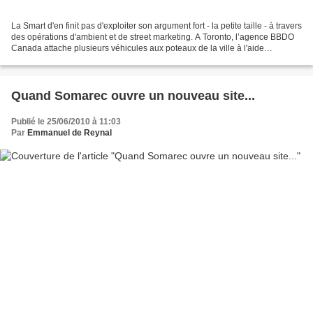
La Smart d'en finit pas d'exploiter son argument fort - la petite taille - à travers
des opérations d'ambient et de street marketing. A Toronto, l’agence BBDO
Canada attache plusieurs véhicules aux poteaux de la ville à l'aide
d'antivols, comme elle l'aurait...
Quand Somarec ouvre un nouveau site...
Publié le 25/06/2010 à 11:03
Par
Emmanuel de Reynal