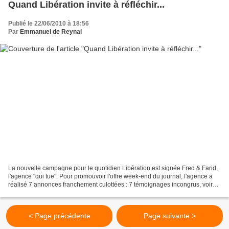
Quand Libération invite à réfléchir...
Publié le 22/06/2010 à 18:56
Par
Emmanuel de Reynal
La nouvelle campagne pour le quotidien Libération est signée Fred & Farid,
l'agence "qui tue". Pour promouvoir l'offre week-end du journal, l'agence a
réalisé 7 annonces franchement culottées : 7 témoignages incongrus, voire
complètement stupides, attribués...
< Page précédente
Page suivante >