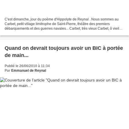
C'est dimanche, jour du poème d'Hippolyte de Reynal . Nous sommes au
Carbet, petit village limitrophe de Saint-Pierre, théâtre des premiers
débarquements et des guerres navales... Carbet, très vieux Carbet, ô vieil
homme indulgent Qui baigne tes vieux...
Quand on devrait toujours avoir un BIC à portée
de main...
Publié le 26/06/2010 à 11:34
Par
Emmanuel de Reynal