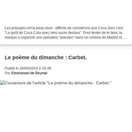
Les préjugés ont la peau dure : difficile de convaincre que Coca Zero c'est
“Le goût de Coca Cola avec zero sucre dedans”. Pour tenter de le faire, la
marque a organisé une opération "placebo" dans un cinéma de Madrid et a
servi du Coca Zero déguisé en...
Le poème du dimanche : Carbet.
Publié le 26/06/2010 à 18:46
Par
Emmanuel de Reynal