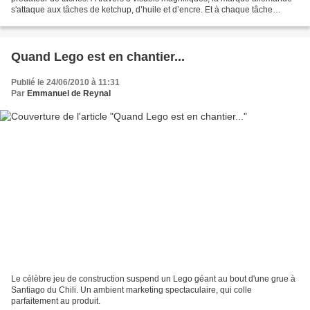
s'attaque aux tâches de ketchup, d’huile et d’encre. Et à chaque tâche
correspond un redoutable prédateur :...
Quand Lego est en chantier...
Publié le 24/06/2010 à 11:31
Par
Emmanuel de Reynal
Le célèbre jeu de construction suspend un Lego géant au bout d'une grue à
Santiago du Chili. Un ambient marketing spectaculaire, qui colle
parfaitement au produit.