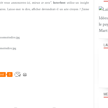
tôt vous annoncerez ici, mieux ce sera"
.
Interbest
utilise un insight
ires. Laisse-moi te dire, afficher deviendrait-il un acte citoyen ? J'aime
Idées
le pa
Marti
LA
ost
0
ME