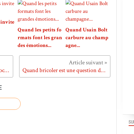
invite
Quand les petits fo
Quand Usain Bolt
rmats font les gran
carbure au champ
des émotions...
agne...
Quand Coca Cola déguise son Coca Zero...
Quand bricoler est une question de confiance en soi...
E
SU