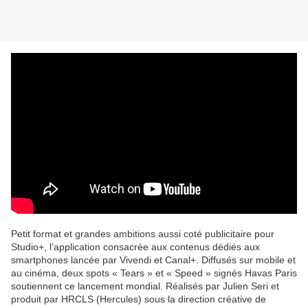
Petit format et grandes ambitions aussi coté publicitaire pour
Studio+, l’application consacrée aux contenus dédiés aux
smartphones lancée par Vivendi et Canal+. Diffusés sur mobile et
au cinéma, deux spots « Tears » et « Speed » signés Havas Paris
soutiennent ce lancement mondial. Réalisés par Julien Seri et
produit par HRCLS (Hercules) sous la direction créative de