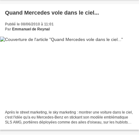
Quand Mercedes vole dans le ciel...
Publié le 08/06/2010 à 11:01
Par
Emmanuel de Reynal
Après le street marketing, le sky marketing : montrer une voiture dans le ciel,
c'est l'idée qu'a eu Mercedes-Benz en stickant son modèle emblématique
SLS AMG, portières déployées comme des ailes d'oiseau, sur les hublots
des avions de ligne Business....