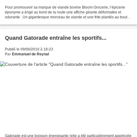
Pour promouvoir sa marque de viande bovine Bloom Grocerie, l’épicerie
éponyme a érigé au bord de la route une affiche géante déformatée et
odorante . Un gigantesque morceau de viande et une frite plantés au bout
d’une fourchette, et surtout un système...
Quand Gatorade entraîne les sportifs...
Publié le 09/06/2010 à 18:23
Par
Emmanuel de Reynal
Gatorade est une boisson énergisante (elle a été particulièrement appréciée