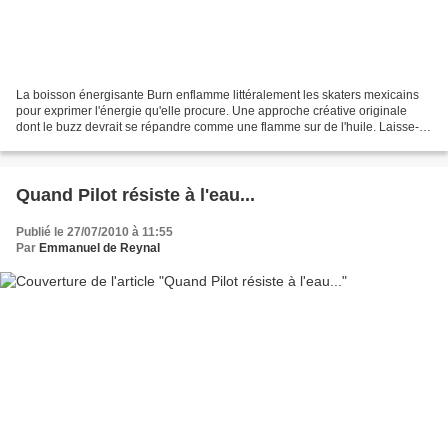
La boisson énergisante Burn enflamme littéralement les skaters mexicains
pour exprimer l'énergie qu'elle procure. Une approche créative originale
dont le buzz devrait se répandre comme une flamme sur de l'huile. Laisse-
moi te dire, ça devrait bien prendre......
Quand Pilot résiste à l'eau...
Publié le 27/07/2010 à 11:55
Par
Emmanuel de Reynal