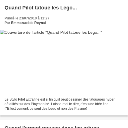
Quand Pilot tatoue les Lego...
Publié le 23/07/2010 à 11:27
Par
Emmanuel de Reynal
Le Stylo Pilot Extrafine est si fin qu'il peut dessiner des tatouages hyper
détaillés sur des Playmobils*. Laisse-moi te dire, c'est une idée fine.
(*Effectivement, ce sont des Lego et non des Playmo)
Quand l'argent pousse dans les arbres...