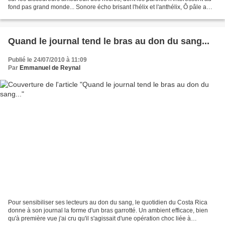
fond pas grand monde... Sonore écho brisant l'hélix et l'anthélix, Ô pâle ami
du verbe et des chaudes cadences...
Quand le journal tend le bras au don du sang...
Publié le 24/07/2010 à 11:09
Par
Emmanuel de Reynal
Pour sensibiliser ses lecteurs au don du sang, le quotidien du Costa Rica
donne à son journal la forme d'un bras garrotté. Un ambient efficace, bien
qu'à première vue j'ai cru qu'il s'agissait d'une opération choc liée à