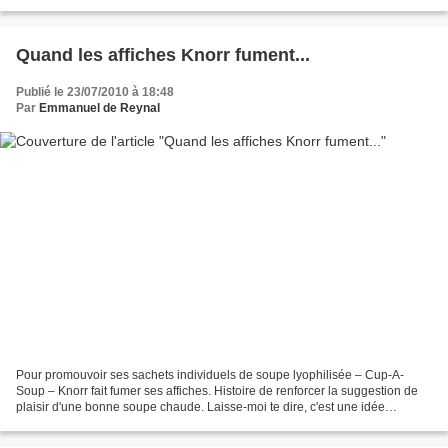
l'héroïne... Laisse-moi te dire,...
Quand les affiches Knorr fument...
Publié le 23/07/2010 à 18:48
Par
Emmanuel de Reynal
Pour promouvoir ses sachets individuels de soupe lyophilisée – Cup-A-
Soup – Knorr fait fumer ses affiches. Histoire de renforcer la suggestion de
plaisir d'une bonne soupe chaude. Laisse-moi te dire, c'est une idée
fumante. Merci Paperplane.