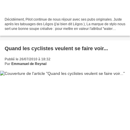
Décidément, Pilot continue de nous réjouir avec ses pubs originales. Juste
après les tatouages des Légos (j'ai bien dit Légos ), La marque de stylo nous
sert une bonne soupe créative : pour mettre en valeur l'attribut "water
resistant", mais aussi le...
Quand les cyclistes veulent se faire voir...
Publié le 26/07/2010 à 18:32
Par
Emmanuel de Reynal