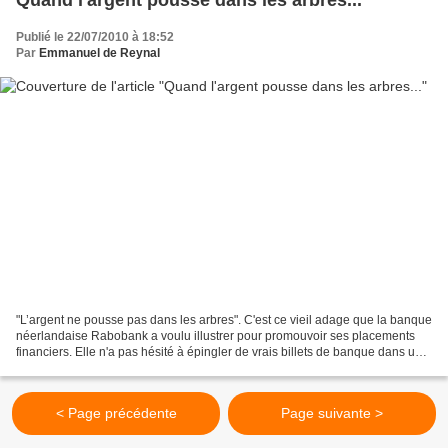
Publié le 22/07/2010 à 18:52
Par
Emmanuel de Reynal
"L’argent ne pousse pas dans les arbres". C'est ce vieil adage que la banque
néerlandaise Rabobank a voulu illustrer pour promouvoir ses placements
financiers. Elle n'a pas hésité à épingler de vrais billets de banque dans un
arbre d’un parc australien....
< Page précédente
Page suivante >