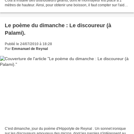
Cola a installé des distributeurs géants, dont le monnayeur est placé à 2
mètres de hauteur. Ainsi, pour obtenir une boisson, il faut compter sur l'aide
et la solidarité de...
Le poème du dimanche : Le discoureur (à
Palami).
Publié le 24/07/2010 à 18:28
Par
Emmanuel de Reynal
C'est dimanche, jour du poème d'Hippolyte de Reynal . Un sonnet ironique
sur les discoureurs amoureux des micros, dont les paroles n'intéressent au