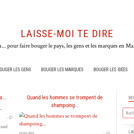
LAISSE-MOI TE DIRE
n... pour faire bouger le pays, les gens et les marques en Mar
OUGER LES GENS
BOUGER LES MARQUES
BOUGER LES IDÉES
...
Quand les hommes se trompent de
RE
shampoing...
NOTRE ACTU
…
rand
LA
21/03/2013
…