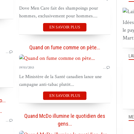
Dove Men Care fait des shampoings pour
hommes, exclusivement pour hommes....
Idées
EN SAVOIR PLUS
le pa
Marti
PUB DANS LE MONDE
Quand on fume comme on pète...
…
LA
19/03/2013
…
Le Ministère de la Santé canadien lance une
campagne anti-tabac plutôt...
EN SAVOIR PLUS
...
TERRAIN & VIRAL
Quand McDo illumine le quotidien des
ME
…
gens...