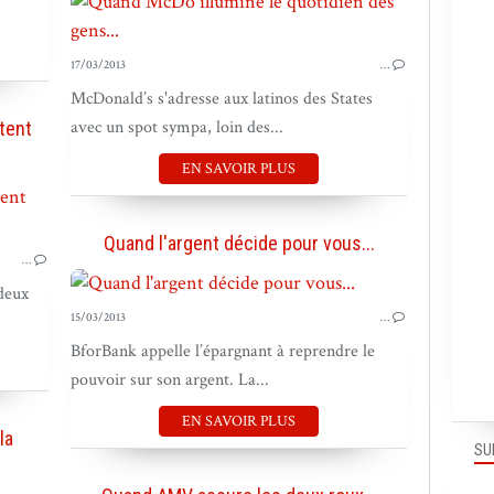
17/03/2013
…
McDonald’s s'adresse aux latinos des States
avec un spot sympa, loin des...
tent
EN SAVOIR PLUS
PUB EN FRANCE
Quand l'argent décide pour vous...
…
 deux
15/03/2013
…
BforBank appelle l’épargnant à reprendre le
pouvoir sur son argent. La...
EN SAVOIR PLUS
la
SU