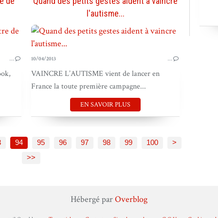
e de
Quand des petits gestes aident à vaincre
l'autisme...
TERRAIN & VIRAL
…
10/04/2013
…
ook,
VAINCRE L’AUTISME vient de lancer en
France la toute première campagne...
EN SAVOIR PLUS
200
3
94
95
96
97
98
99
100
>
>>
Hébergé par
Overblog