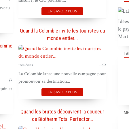
saison 1, le CIC poursuit...
ouveau
EN SAVOIR PLUS
Idées
le pa
Quand la Colombie invite les touristes du
Marti
monde entier...
 comme
LA
17/04/2013
…
PUB EN FRANCE
La Colombie lance une nouvelle campagne pour
…
promouvoir sa destination...
quin et
EN SAVOIR PLUS
Quand les brutes découvrent la douceur
ME
de Biotherm Total Perfector...
l...