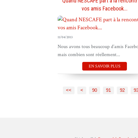
Quand NESCAFE part à la rencontr
vos amis Facebook...
11/04/2013
Nous avons tous beaucoup d’amis Faceb
mais combien sont réellement...
EN SAVOIR PLUS
10
20
30
40
50
60
70
80
<<
<
90
91
92
9