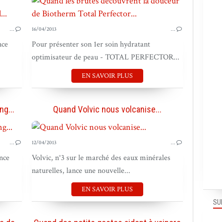
PUB OUTRE-MER
…
16/04/2013
…
nce
Pour présenter son 1er soin hydratant
optimisateur de peau - TOTAL PERFECTOR...
EN SAVOIR PLUS
g...
Quand Volvic nous volcanise...
PUB OUTRE-MER
…
12/04/2013
…
nce
Volvic, n°3 sur le marché des eaux minérales
naturelles, lance une nouvelle...
EN SAVOIR PLUS
SU