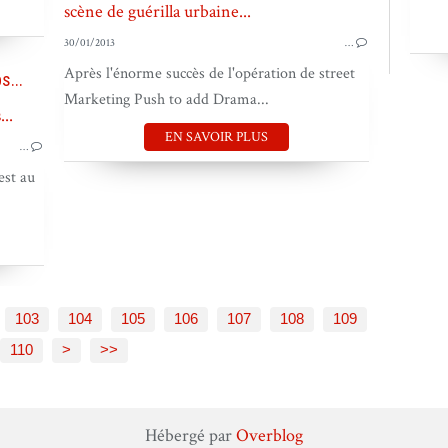
30/01/2013
…
Après l'énorme succès de l'opération de street
s...
Marketing Push to add Drama...
PUB DANS LE MONDE
EN SAVOIR PLUS
…
est au
103
104
105
106
107
108
109
120
130
140
150
160
170
180
190
200
110
>
>>
Hébergé par
Overblog