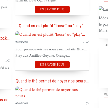
satisfait. Luvi Ogilvy signe...
 puis
EN SAVOIR PLUS
Idées
le pa
Quand on est plutôt "loose" ou "play"...
Marti
ock...
05/02/2013
…
LA
Pour promouvoir ses nouveaux forfaits Xtrem
PUB DANS LE MONDE
Play aux Antilles-Guyane, Orange...
…
EN SAVOIR PLUS
'il n'a
Quand le thé permet de noyer nos peurs...
ME
as ce
03/02/2013
…