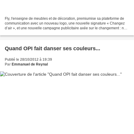
Fly, l'enseigne de meubles et de décoration, premiumise sa plateforme de
communication avec un nouveau logo, une nouvelle signature « Changez
d’air », et une nouvelle campagne publicitaire axée sur le changement : ne
passez plus votre soirée dans le même...
Quand OPI fait danser ses couleurs...
Publié le 28/10/2012 à 19:39
Par
Emmanuel de Reynal