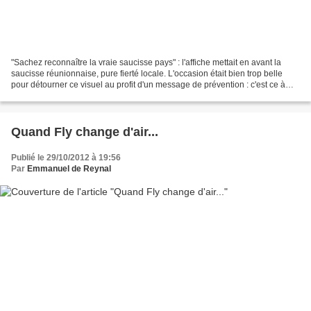
"Sachez reconnaître la vraie saucisse pays" : l'affiche mettait en avant la
saucisse réunionnaise, pure fierté locale. L'occasion était bien trop belle
pour détourner ce visuel au profit d'un message de prévention : c'est ce à
quoi se sont employés les...
Quand Fly change d'air...
Publié le 29/10/2012 à 19:56
Par
Emmanuel de Reynal