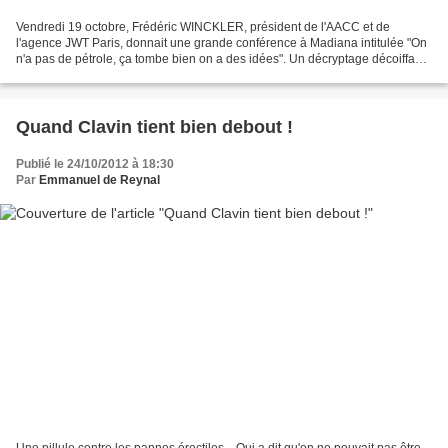
Vendredi 19 octobre, Frédéric WINCKLER, président de l'AACC et de
l'agence JWT Paris, donnait une grande conférence à Madiana intitulée "On
n'a pas de pétrole, ça tombe bien on a des idées". Un décryptage décoiffant
des grands succès du moment dont nous...
Quand Clavin tient bien debout !
Publié le 24/10/2012 à 18:30
Par
Emmanuel de Reynal
Une pillule contre les pannes érectiles... Qui a dit qu'on ne pouvait pas être