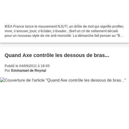
IKEA France lance le mouvement NJUT!, un drôle de mot qui signifie profiter,
vivre, s’amuser, jouir, s’éclater, s’évader... Bref un cri de ralliement décalé
pour un nouveau style de vie anti-morosité. La démarche fait penser au "Be
Stupid" de Diesel,...
Quand Axe contrôle les dessous de bras...
Publié le 04/09/2011 à 18:05
Par
Emmanuel de Reynal