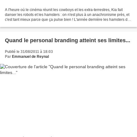
A l'heure où le cinéma réunit les cowboys et les extra-terrestres, Kia fait
danser les robots et les hamsters : on n'est plus à un anachronisme près, et
c'est tant mieux parce que ça pulse bien ! L'année dernière les hamsters de
Kia Soul nous enchantaient...
Quand le personal branding atteint ses limites...
Publié le 31/08/2011 à 18:03
Par
Emmanuel de Reynal