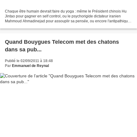
Chaque être humain devrait faire du yoga : même le Président chinois Hu
Jintao pour gagner en self control, ou le psychorigide dictateur iranien
Mahmoud Ahmadinejad pour assouplir sa pensée, ou encore l'antipathique
parlementaire néerlandais Geert Wilders...
Quand Bouygues Telecom met des chatons
dans sa pub...
Publié le 02/09/2011 à 18:48
Par
Emmanuel de Reynal