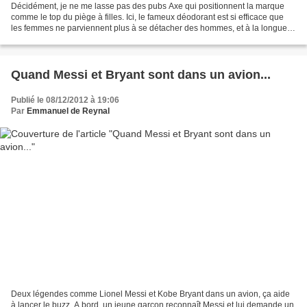
Décidément, je ne me lasse pas des pubs Axe qui positionnent la marque
comme le top du piège à filles. Ici, le fameux déodorant est si efficace que
les femmes ne parviennent plus à se détacher des hommes, et à la longue
ça peut devenir pénible. Mais heureusement,...
Quand Messi et Bryant sont dans un avion...
Publié le 08/12/2012 à 19:06
Par
Emmanuel de Reynal
Deux légendes comme Lionel Messi et Kobe Bryant dans un avion, ça aide
à lancer le buzz. A bord, un jeune garçon reconnaît Messi et lui demande un