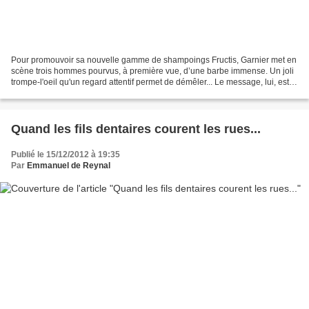
Pour promouvoir sa nouvelle gamme de shampoings Fructis, Garnier met en
scène trois hommes pourvus, à première vue, d’une barbe immense. Un joli
trompe-l'oeil qu'un regard attentif permet de démêler... Le message, lui, est
sans ambiguité : " Pour tous...
Quand les fils dentaires courent les rues...
Publié le 15/12/2012 à 19:35
Par
Emmanuel de Reynal