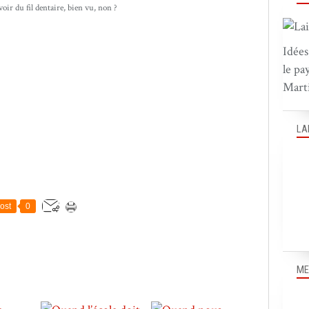
oir du fil dentaire, bien vu, non ?
Idées
le pa
Marti
LA
ost
0
ME