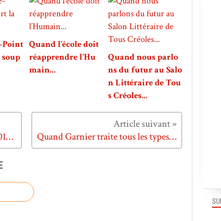
-Point
Quand l’école doit
a soup
réapprendre l’Hu
Quand nous parlo
main...
ns du futur au Salo
n Littéraire de Tou
s Créoles...
Quand Google résume l'année 2012 en 2 minutes 46 secondes
Quand Garnier traite tous les types de cheveux...
E
SU