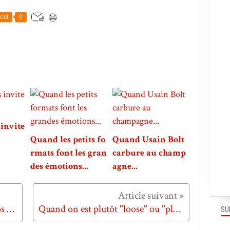
ost
0
invite
Quand les petits fo
Quand Usain Bolt
rmats font les gran
carbure au champ
des émotions...
agne...
Quand le thé permet de noyer nos peurs...
Quand on est plutôt "loose" ou "play"...
SU