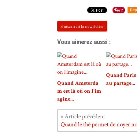
Rep
S'inscrire à la newsletter
Vous aimerez aussi :
Quand Paris 
Quand Amsterda
au partage...
m est là où on l'im
agine...