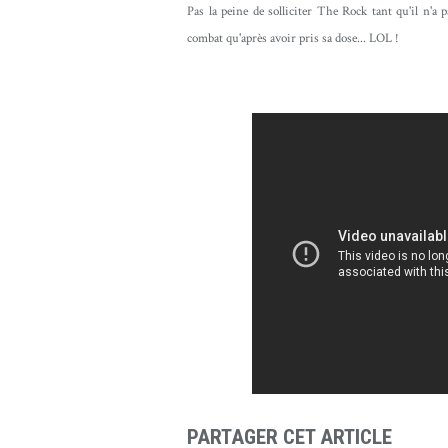
Pas la peine de solliciter The Rock tant qu'il n'a
combat qu'après avoir pris sa dose... LOL !
PARTAGER CET ARTICLE