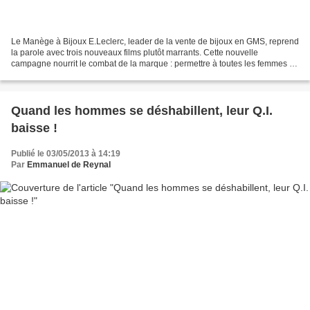
Le Manège à Bijoux E.Leclerc, leader de la vente de bijoux en GMS, reprend
la parole avec trois nouveaux films plutôt marrants. Cette nouvelle
campagne nourrit le combat de la marque : permettre à toutes les femmes de
se faire plaisir en s’offrant elles-mêmes...
Quand les hommes se déshabillent, leur Q.I.
baisse !
Publié le 03/05/2013 à 14:19
Par
Emmanuel de Reynal