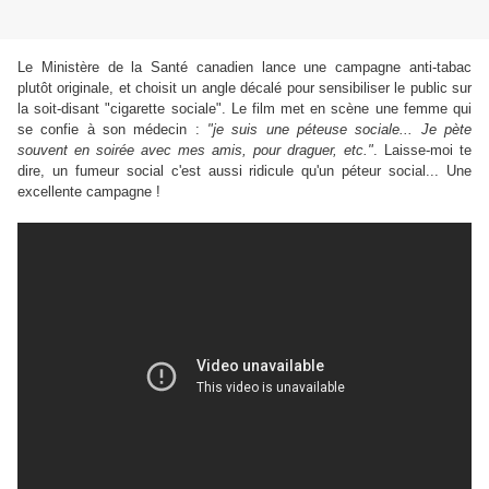
Le Ministère de la Santé canadien lance une campagne anti-tabac
plutôt originale, et choisit un angle décalé pour sensibiliser le public sur
la soit-disant "cigarette sociale". Le film met en scène
une femme qui
se confie à son médecin :
"
je suis une péteuse sociale... Je
pète
souvent en soirée avec mes amis, pour draguer, etc."
. Laisse-moi te
dire, un fumeur social c'est aussi ridicule qu'un péteur social... Une
excellente campagne !