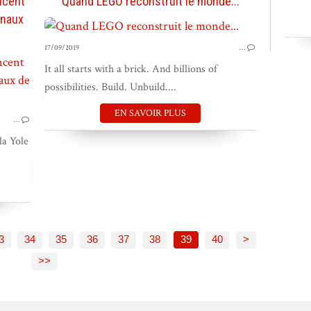
ncent
Quand LEGO reconstruit le monde...
onaux
17/09/2019
…
It all starts with a brick. And billions of
BOUGER LE PAYS
possibilities. Build. Unbuild....
BOUGER LES GENS
EN SAVOIR PLUS
…
la Yole
50
60
70
80
90
100
200
3
34
35
36
37
38
39
40
>
>>