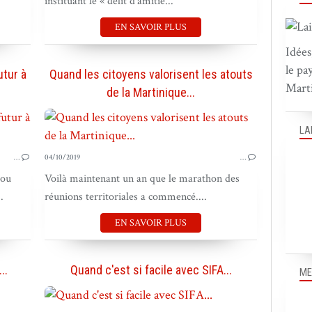
instituant le « délit d’amitié...
EN SAVOIR PLUS
Idées
le pa
utur à
Quand les citoyens valorisent les atouts
Marti
de la Martinique...
BOUGER LES MARQUES
LA
…
04/10/2019
…
 ou
Voilà maintenant un an que le marathon des
.
réunions territoriales a commencé....
EN SAVOIR PLUS
..
Quand c'est si facile avec SIFA...
ME
BOUGER LES MARQUES