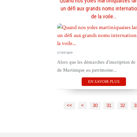
Quand nos yoles martiniquaises la
un défi aux grands noms internati
de la voile...
17/09/2019
Alors que les démarches d’inscription de 
de Martinique au patrimoine...
EN SAVOIR PLUS
10
20
<<
<
30
31
32
3