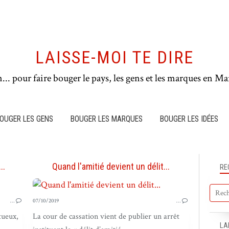
LAISSE-MOI TE DIRE
n... pour faire bouger le pays, les gens et les marques en Mar
OUGER LES GENS
BOUGER LES MARQUES
BOUGER LES IDÉES
..
Quand l'amitié devient un délit...
RE
BOUGER LES IDÉES
…
07/10/2019
…
tueux,
La cour de cassation vient de publier un arrêt
LA