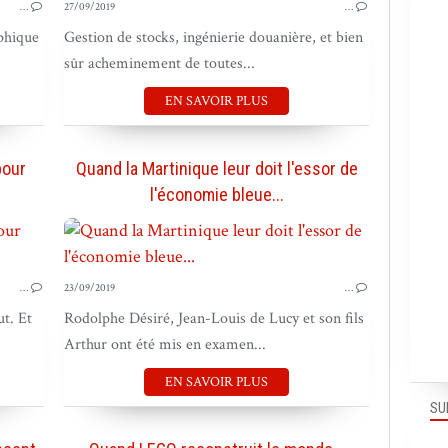
…
27/09/2019
…
phique
Gestion de stocks, ingénierie douanière, et bien
sûr acheminement de toutes...
EN SAVOIR PLUS
pour
Quand la Martinique leur doit l'essor de
l'économie bleue...
BOUGER LES MARQUES
…
23/09/2019
…
ut. Et
Rodolphe Désiré, Jean-Louis de Lucy et son fils
Arthur ont été mis en examen...
EN SAVOIR PLUS
SU