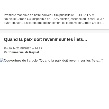
Première mondiale de notre nouveau film publicitaire ... OH LA LA 😮
Nouvelle Citroën C4, disponible en 100% ëlectric, essence ou Diesel. 📆 J-5
avant l'ouvert... La campagne de lancement de la nouvelle Citroën C4, c’est
d’abord une chanson : Happy Day....
Quand la paix doit revenir sur les îlets…
Publié le 21/08/2020 à 14:27
Par
Emmanuel de Reynal