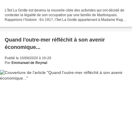
L’îlet La Grotte est devenu la nouvelle cible des activistes qui ont décidé de
contester la légalité de son occupation par une famille de Martiniquais.
Rappelons l’histoire : En 1917, l’îlet La Grotte appartenant à Madame Ragot
est vendu à Monsieur Duchamp,...
Quand l'outre-mer réfléchit à son avenir
économique...
Publié le 10/08/2020 à 10:20
Par
Emmanuel de Reynal