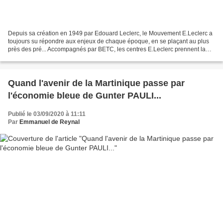
Depuis sa création en 1949 par Edouard Leclerc, le Mouvement E.Leclerc a
toujours su répondre aux enjeux de chaque époque, en se plaçant au plus
près des pré... Accompagnés par BETC, les centres E.Leclerc prennent la
parole pour rappeler l’origine et...
Quand l'avenir de la Martinique passe par
l'économie bleue de Gunter PAULI...
Publié le 03/09/2020 à 11:11
Par
Emmanuel de Reynal