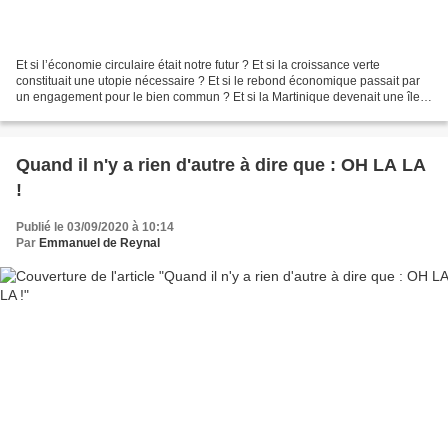
Et si l’économie circulaire était notre futur ? Et si la croissance verte
constituait une utopie nécessaire ? Et si le rebond économique passait par
un engagement pour le bien commun ? Et si la Martinique devenait une île à
impact positif ? C’est par...
Quand il n'y a rien d'autre à dire que : OH LA LA
!
Publié le 03/09/2020 à 10:14
Par
Emmanuel de Reynal