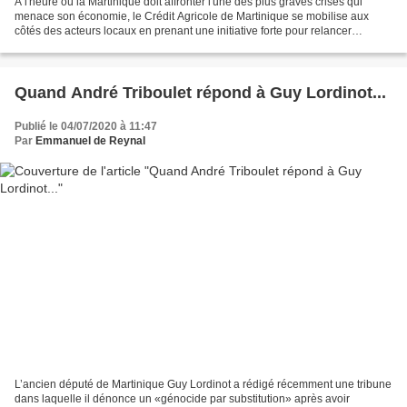
A l'heure où la Martinique doit affronter l'une des plus graves crises qui
menace son économie, le Crédit Agricole de Martinique se mobilise aux
côtés des acteurs locaux en prenant une initiative forte pour relancer
l’activité touristique de l'île. La...
Quand André Triboulet répond à Guy Lordinot...
Publié le 04/07/2020 à 11:47
Par
Emmanuel de Reynal
L’ancien député de Martinique Guy Lordinot a rédigé récemment une tribune
dans laquelle il dénonce un «génocide par substitution» après avoir