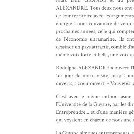
Marc DEL GRANDE et du préside
ALEXANDRE. Tous deux nous ont dérou
de leur territoire avec les arguments 
énergie à nous convaincre de venir
prochaines années, celle qui compte
de l’économie ultramarine. Ils o
dessiner un pays attractif, comblé d’a
même voix forte et belle, une voix qui
Rodolphe ALEXANDRE a ouvert l’hôtel
1er jour de notre visite, jusqu’à un
ouverts, à cœur ouvert. « Vous êtes ic
C’est avec le même enthousiasme q
l’Université de la Guyane, par les di
Entreprendre... et d’une manière gén
qui voyaient en chacun de nous une 
La Guyane aime ses entrepreneurs, et 