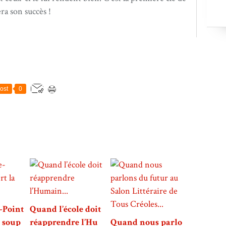
era son succès !
ost
0
-Point
Quand l’école doit
a soup
réapprendre l’Hu
Quand nous parlo