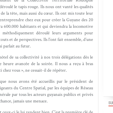
nt de la Collectivité Territoriale Rodolphe
lé le tapis rouge. Ils nous ont vanté les qualités
de la tête, mais aussi du cœur. Ils ont mis toute leur
 entreprendre chez eux pour créer la Guyane des 20
ra 600.000 habitants et qui deviendra la locomotive
nt méthodiquement déroulé leurs arguments pour
touts et de perspectives. Ils l’ont fait ensemble, d’une
 parlait au futur.
 de sa collectivité à nos trois délégations dès le
e heure avancée de la soirée. Il nous a reçu à bras
i chez vous », ne cessait-il de répéter.
ue nous avons été accueillis par le président de
rigeants du Centre Spatial, par les équipes de Réseau
érale par tous les acteurs guyanais publics et privés
chance, jamais une menace.
SU
ceux-ci le lui rendent bien. C’est la première clé de