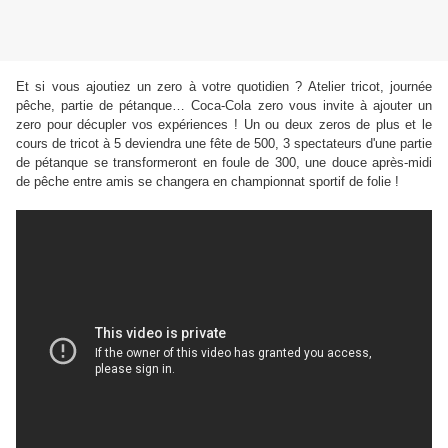
Et si vous ajoutiez un zero à votre quotidien ? Atelier tricot, journée
pêche, partie de pétanque… Coca-Cola zero vous invite à ajouter un
zero pour décupler vos expériences ! Un ou deux zeros de plus et le
cours de tricot à 5 deviendra une fête de 500, 3 spectateurs d'une partie
de pétanque se transformeront en foule de 300, une douce après-midi
de pêche entre amis se changera en championnat sportif de folie !