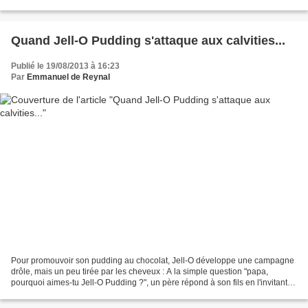
Quand Jell-O Pudding s'attaque aux calvities...
Publié le 19/08/2013 à 16:23
Par
Emmanuel de Reynal
Pour promouvoir son pudding au chocolat, Jell-O développe une campagne
drôle, mais un peu tirée par les cheveux : A la simple question "papa,
pourquoi aimes-tu Jell-O Pudding ?", un père répond à son fils en l'invitant à
imaginer sa dure vie d'adulte......