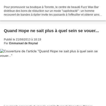
Pour promouvoir sa boutique à Toronto, le centre de beauté Fuzz Wax Bar
distribue des bons de réduction sur un mode "capilotracté" : un homme
recouvert de bandes à épiler invite les passants à l'effeuiller et obtenir ainsi
une triple prime : une touffe...
Quand Hope ne sait plus à quel sein se vouer...
Publié le 21/08/2013 à 18:19
Par
Emmanuel de Reynal