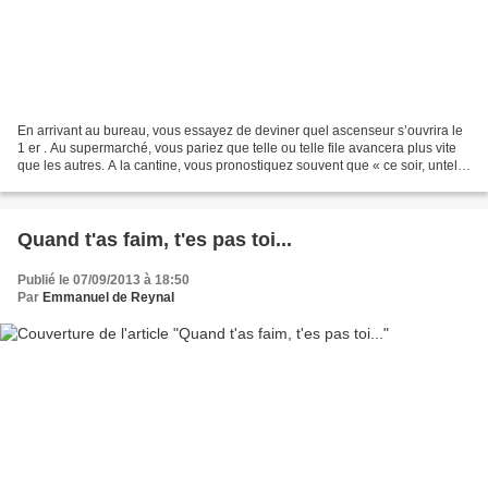
En arrivant au bureau, vous essayez de deviner quel ascenseur s’ouvrira le
1 er . Au supermarché, vous pariez que telle ou telle file avancera plus vite
que les autres. A la cantine, vous pronostiquez souvent que « ce soir, untel
sera éliminé » de votre...
Quand t'as faim, t'es pas toi...
Publié le 07/09/2013 à 18:50
Par
Emmanuel de Reynal