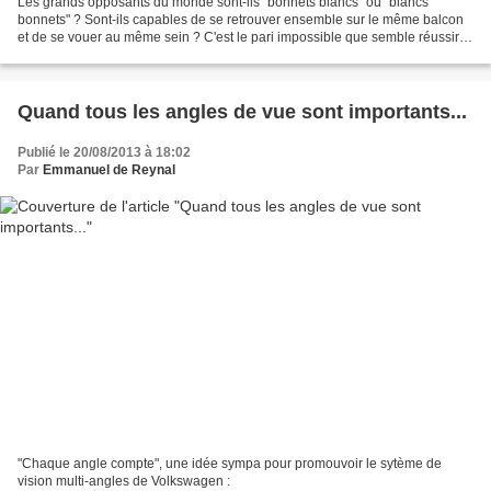
Les grands opposants du monde sont-ils "bonnets blancs" ou "blancs
bonnets" ? Sont-ils capables de se retrouver ensemble sur le même balcon
et de se vouer au même sein ? C'est le pari impossible que semble réussir la
marque brésilienne de sous-vêtements...
Quand tous les angles de vue sont importants...
Publié le 20/08/2013 à 18:02
Par
Emmanuel de Reynal
"Chaque angle compte", une idée sympa pour promouvoir le sytème de
vision multi-angles de Volkswagen :