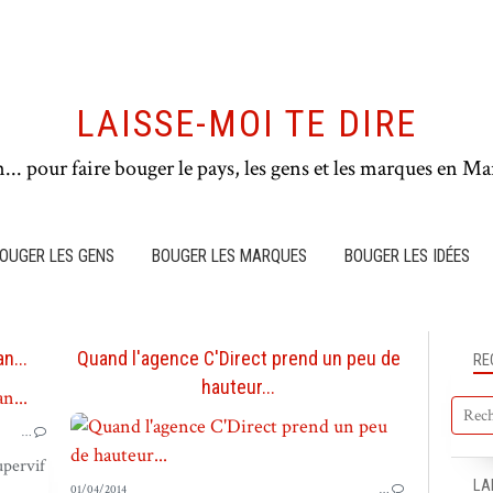
LAISSE-MOI TE DIRE
n... pour faire bouger le pays, les gens et les marques en Mar
OUGER LES GENS
BOUGER LES MARQUES
BOUGER LES IDÉES
n...
Quand l'agence C'Direct prend un peu de
RE
hauteur...
PUB EN FRANCE
…
upervif
LA
01/04/2014
…