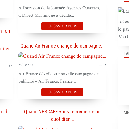
A l'occasion de la Journée Agences Ouvertes,
C'Direct Martinique a décidé...
Idées
EN SAVOIR PLUS
le pa
nt en
Marti
Quand Air France change de campagne...
PUB OUTRE-MER
LA
…
28/03/2014
…
Air France dévoile sa nouvelle campagne de
publicité « Air France, France...
EN SAVOIR PLUS
id...
Quand NESCAFE vous reconnecte au
ME
quotidien...
PUB OUTRE-MER