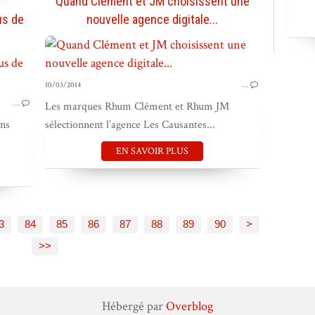
Quand Clément et JM choisissent une
us de
nouvelle agence digitale...
ACTU
10/03/2014
…
…
Les marques Rhum Clément et Rhum JM
ans
sélectionnent l’agence Les Causantes...
EN SAVOIR PLUS
100
200
3
84
85
86
87
88
89
90
>
>>
Hébergé par
Overblog