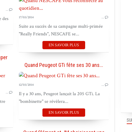
…
17/03/2014
…
e des
Suite au succès de sa campagne multi-primée
"Really Friends", NESCAFE se...
EN SAVOIR PLUS
uper
Quand Peugeot GTi fête ses 30 ans...
PUB EN FRANCE
12/03/2014
…
…
Il y a 30 ans, Peugeot lançait la 205 GTi. La
tre
"bombinette" se révèlera...
EN SAVOIR PLUS
SU