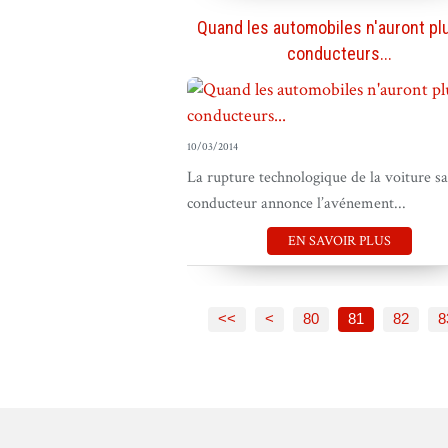
Quand les automobiles n'auront pl
conducteurs...
10/03/2014
La rupture technologique de la voiture s
conducteur annonce l’avénement...
EN SAVOIR PLUS
10
20
30
40
50
60
70
<<
<
80
81
82
8