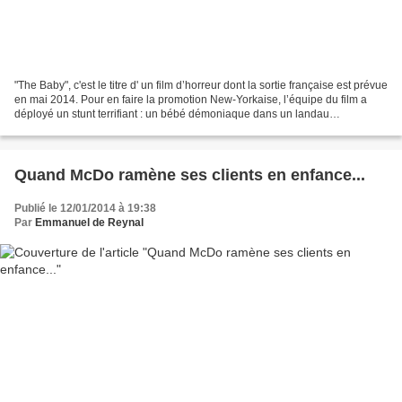
"The Baby", c'est le titre d' un film d’horreur dont la sortie française est prévue
en mai 2014. Pour en faire la promotion New-Yorkaise, l’équipe du film a
déployé un stunt terrifiant : un bébé démoniaque dans un landau
télécommandé.. . Brrr...
Quand McDo ramène ses clients en enfance...
Publié le 12/01/2014 à 19:38
Par
Emmanuel de Reynal