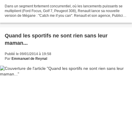
Dans un segment fortement concurrentiel, où les lancements puissants se
multiplient (Ford Focus, Golf 7, Peugeot 308), Renault lance sa nouvelle
version de Mégane : "Catch me if you can". Renault et son agence, Publicis
Conseil, ont donc développé une...
Quand les sportifs ne sont rien sans leur
maman...
Publié le 09/01/2014 à 19:58
Par
Emmanuel de Reynal