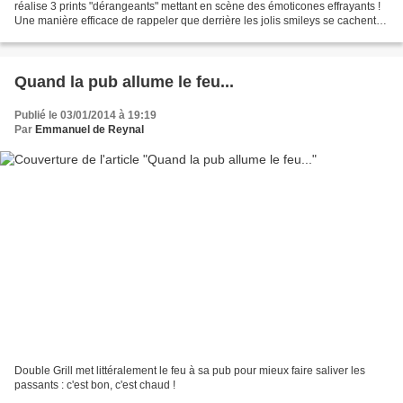
réalise 3 prints "dérangeants" mettant en scène des émoticones effrayants !
Une manière efficace de rappeler que derrière les jolis smileys se cachent
parfois des individus peu...
Quand la pub allume le feu...
Publié le 03/01/2014 à 19:19
Par
Emmanuel de Reynal
Double Grill met littéralement le feu à sa pub pour mieux faire saliver les
passants : c'est bon, c'est chaud !