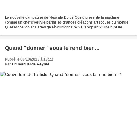
La nouvelle campagne de Nescafé Dolce Gusto présente la machine
comme un chef d'oeuvre parmi les grandes créations artistiques du monde.
Quel est cet objet au design révolutionnaire ? Du pop art ? Une rupture
futuriste ? Pfff... C'est un truc qui fait...
Quand "donner" vous le rend bien...
Publié le 06/10/2013 à 18:22
Par
Emmanuel de Reynal