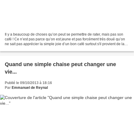
Il y a beaucoup de choses qu’on peut se permettre de rater, mais pas son
café ! Ce n’est pas parce qu’on est jeune et pas forcément très doué qu’on
ne sait pas apprécier la simple joie d’un bon café surtout s'il provient de la
nouvelle MINI ME de NESCAFE...
Quand une simple chaise peut changer une
vie...
Publié le 09/10/2013 à 18:16
Par
Emmanuel de Reynal