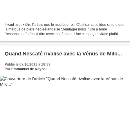
Il vaut mieux être l'artiste que le mec bourré... C'est sur cette idée simple que
la marque de bière néo-zélandaise Steinlager nous invite à boire
"responsable", c'est à dire avec modération. Une campagne virale plutôt
sympa... "Be the artist not the...
Quand Nescafé rivalise avec la Vénus de Milo...
Publié le 07/10/2013 à 18:39
Par
Emmanuel de Reynal