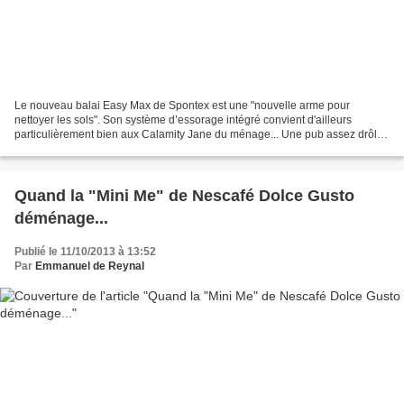
Le nouveau balai Easy Max de Spontex est une "nouvelle arme pour
nettoyer les sols". Son système d’essorage intégré convient d'ailleurs
particulièrement bien aux Calamity Jane du ménage... Une pub assez drôle
dans l'esprit de la marque au hérisson :
Quand la "Mini Me" de Nescafé Dolce Gusto
déménage...
Publié le 11/10/2013 à 13:52
Par
Emmanuel de Reynal