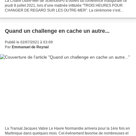
La Chaire Outre-Mer de SciencesPo a ouvert sa conférence inaugurale ce
jeudi 8 juillet 2021, lors d’une matinée intitulée "TROIS HEURES POUR
CHANGER DE REGARD SUR LES OUTRE-MER". La cérémonie s’est
déroulée en présence des ministres des Outre-Mer et de...
Quand un challenge en cache un autre...
Publié le 02/07/2021 à 03:09
Par
Emmanuel de Reynal
La Transat Jacques Vabre Le Havre Normandie arrivera pour la 1ère fois en
Martinique dans quelques mois. Cet événement favorise de nombreuses et