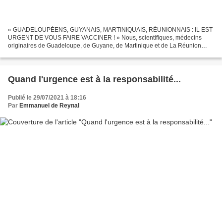
« GUADELOUPÉENS, GUYANAIS, MARTINIQUAIS, RÉUNIONNAIS : IL EST
URGENT DE VOUS FAIRE VACCINER ! » Nous, scientifiques, médecins
originaires de Guadeloupe, de Guyane, de Martinique et de La Réunion
et/ou investis dans ces territoires, appelons les Guadeloupéens,...
Quand l'urgence est à la responsabilité...
Publié le 29/07/2021 à 18:16
Par
Emmanuel de Reynal