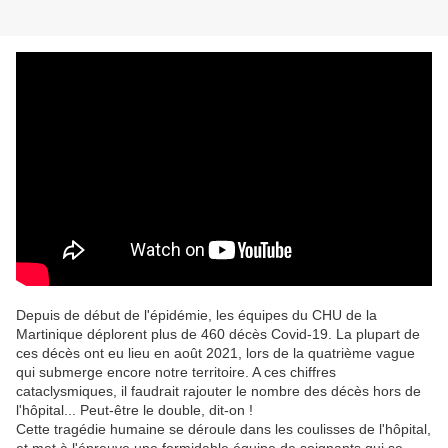
Depuis de début de l'épidémie, les équipes du CHU de la
Martinique déplorent plus de 460 décès Covid-19. La plupart de
ces décès ont eu lieu en août 2021, lors de la quatrième vague
qui submerge encore notre territoire. A ces chiffres
cataclysmiques, il faudrait rajouter le nombre des décès hors de
l'hôpital... Peut-être le double, dit-on !
Cette tragédie humaine se déroule dans les coulisses de l'hôpital,