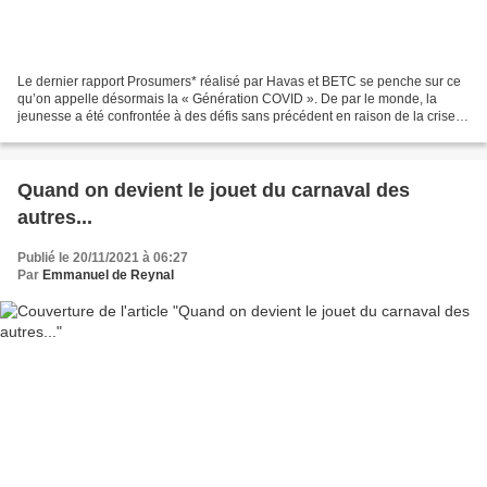
Le dernier rapport Prosumers* réalisé par Havas et BETC se penche sur ce
qu’on appelle désormais la « Génération COVID ». De par le monde, la
jeunesse a été confrontée à des défis sans précédent en raison de la crise
du COVID-19. Sans argent pour payer...
Quand on devient le jouet du carnaval des
autres...
Publié le 20/11/2021 à 06:27
Par
Emmanuel de Reynal