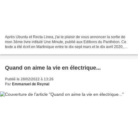
Après Ubuntu et Recta Linea, j'ai le plaisir de vous annoncer la sortie de
mon 3ème livre intitulé Une Minute, publié aux Editions du Panthéon. Ce
texte a été écrit en Martinique entre le dix-sept mars et le dix avril 2020,
pendant les trois premières...
Quand on aime la vie en électrique...
Publié le 28/02/2022 à 13:26
Par
Emmanuel de Reynal