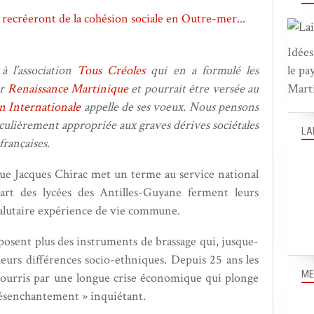
Idées
à l’association
Tous Créoles
qui en a formulé les
le pa
ar
Renaissance Martinique
et pourrait être versée au
Marti
n Internationale
appelle de ses voeux. Nous pensons
iculièrement appropriée aux graves dérives sociétales
LA
françaises.
que Jacques Chirac met un terme au service national
upart des lycées des Antilles-Guyane ferment leurs
salutaire expérience de vie commune.
sposent plus des instruments de brassage qui, jusque-
 leurs différences socio-ethniques. Depuis 25 ans les
ME
 nourris par une longue crise économique qui plonge
désenchantement » inquiétant.