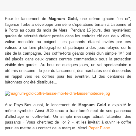
Pour le lancement de
Magnum Gold,
une crème glacée "en or",
l'agence Torke a développé une série d'opérations terrain à Lisbonne et
à Porto au cours du mois de Mars:
Pendant 15 jours, des mystérieux
gardes de sécurité étaient postés dans les endroits clé des deux villes,
valise menottée au poignet. Les passants étaient invités par ces
valises à se faire photographier et participer à des jeux relayés sur le
site de la campagne. Des coffre-forts géants ornés d'un simple "M" ont
été placés dans deux grands centres commerciaux sous la protection
visible des gardes. Au bout de quelques jours, un vol spectaculaire a
été mis en scène : le jour du lancement, des acrobates sont descendus
en rappel vers les coffres pour les éventrer. Et des centaines de
bâtonnets ont été distribués...
Aux Pays-Bas aussi, le lancement de
Magnum Gold
a exploité le
même symbole. Ainsi JCDecaux a transformé sept de ses panneaux
d'affichage en coffre-fort. Un simple message attirait l'attention des
passants « Vous cherchez de l’or ? », et les invitait à ouvrir le coffre
pour les mettre au contact de la marque. Merci
Paper Plane
.