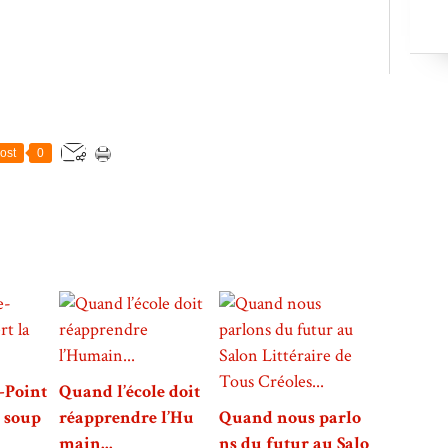
ost
0
-Point
Quand l’école doit
a soup
réapprendre l’Hu
Quand nous parlo
main...
ns du futur au Salo