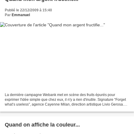
Publié le 22/12/2009 à 15:40
Par
Emmanuel
La dernière campagne Webank met en scène des fruits épurés pour
exprimer l'idée simple que chez eux, il n'y a rien d'inutile. Signature “Forget
what’s useless”, agence Cayenne Milan, direction artistique Livio Gerosa.
Merci Fubiz et Ads of the world
Quand on affiche la couleur...