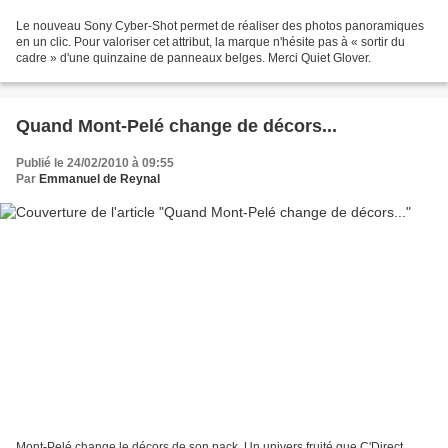
Le nouveau Sony Cyber-Shot permet de réaliser des photos panoramiques
en un clic. Pour valoriser cet attribut, la marque n'hésite pas à « sortir du
cadre » d'une quinzaine de panneaux belges. Merci Quiet Glover.
Quand Mont-Pelé change de décors...
Publié le 24/02/2010 à 09:55
Par
Emmanuel de Reynal
Mont-Pelé change le décors de son pack. Un univers fruité que C'Direct