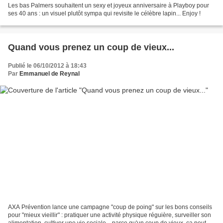
Les bas Palmers souhaitent un sexy et joyeux anniversaire à Playboy pour
ses 40 ans : un visuel plutôt sympa qui revisite le célèbre lapin... Enjoy !
Quand vous prenez un coup de vieux...
Publié le 06/10/2012 à 18:43
Par
Emmanuel de Reynal
AXA Prévention lance une campagne "coup de poing" sur les bons conseils
pour "mieux vieillir" : pratiquer une activité physique réguière, surveiller son
alimentation, cultiver une vie sociale... parce qu'un coup de vieux, ça peut