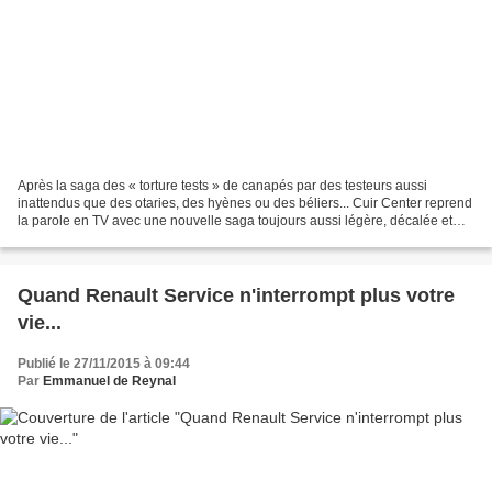
Après la saga des « torture tests » de canapés par des testeurs aussi
inattendus que des otaries, des hyènes ou des béliers... Cuir Center reprend
la parole en TV avec une nouvelle saga toujours aussi légère, décalée et
humoristique. À travers cette nouvelle...
Quand Renault Service n'interrompt plus votre
vie...
Publié le 27/11/2015 à 09:44
Par
Emmanuel de Reynal