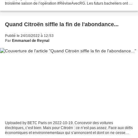
troisième saison de l’opération #RéviseAvecRG. Les futurs bacheliers ont la
possibilité de suivre le tournoi de...
Quand Citroën siffle la fin de l'abondance...
Publié le 24/10/2022 à 12:53
Par
Emmanuel de Reynal
Uploaded by BETC Paris on 2022-10-19. Concevoir des voitures
électriques, c’est bien. Mais pour Citroën : ce n’est pas assez. Face aux défis
économiques et environnementaux qui s’annoncent et dont on ne cesse
d’entendre parler dans les médias, la marque...