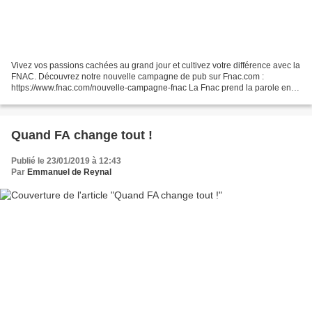
Vivez vos passions cachées au grand jour et cultivez votre différence avec la
FNAC. Découvrez notre nouvelle campagne de pub sur Fnac.com :
https://www.fnac.com/nouvelle-campagne-fnac La Fnac prend la parole en
digital autour d’un pilier historique de...
Quand FA change tout !
Publié le 23/01/2019 à 12:43
Par
Emmanuel de Reynal