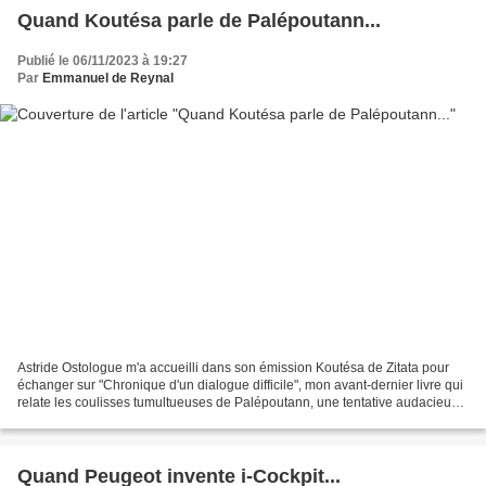
Quand Koutésa parle de Palépoutann...
Publié le 06/11/2023 à 19:27
Par
Emmanuel de Reynal
Astride Ostologue m'a accueilli dans son émission Koutésa de Zitata pour
échanger sur "Chronique d'un dialogue difficile", mon avant-dernier livre qui
relate les coulisses tumultueuses de Palépoutann, une tentative audacieuse
chargée d'autant d'espoirs...
Quand Peugeot invente i-Cockpit...