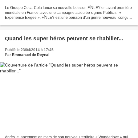
Le Groupe Coca-Cola lance sa nouvelle boisson FÏNLEY en avant première
mondiale en France, avec une campagne acidulée signée Publicis : «
Expérience Exigée ». FÏNLEY est une boisson d'un genre nouveau, conçue
spécialement pour les palais adultes, dont...
Quand les super héros peuvent se rhabiller...
Publié le 23/04/2014 à 17:45
Par
Emmanuel de Reynal
Après le lancement en mars de son nouveau territoire « Wonderlove » qui