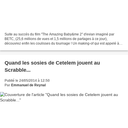
Suite au succés du film "The Amazing Baby&me 2" d'evian imaginé par
BETC, (25,6 millions de vues et 1,5 millions de partages à ce jour),
découvrez enfin les coulisses du tournage ! Un making-of qui est appelé à
se répendre sur la toile...
Quand les sosies de Cetelem jouent au
Scrabble...
Publié le 24/05/2014 à 12:50
Par
Emmanuel de Reynal